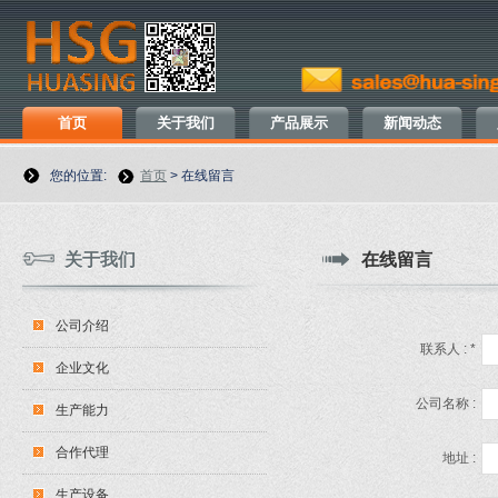
首页
关于我们
产品展示
新闻动态
您的位置:
首页
> 在线留言
关于我们
在线留言
公司介绍
联系人 :
*
企业文化
公司名称 :
生产能力
合作代理
地址 :
生产设备