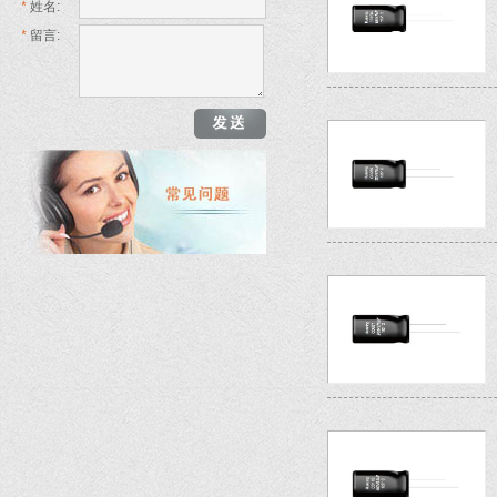
*
姓名:
*
留言: