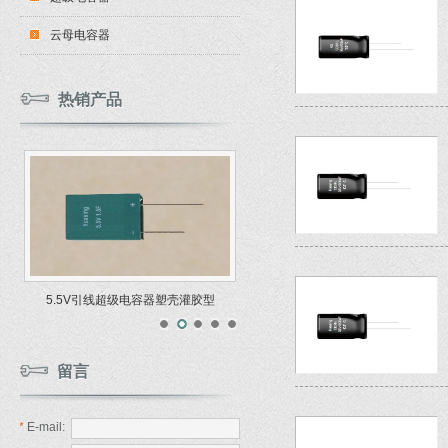
云母电容器
热销产品
5.5V引线超级电容器塑壳灌胶型
留言
*
E-mail: