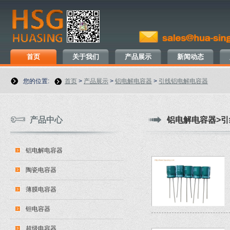
首页
关于我们
产品展示
新闻动态
您的位置:
首页
>
产品展示
>
铝电解电容器
>
引线铝电解电容器
产品中心
铝电解电容器>
铝电解电容器
陶瓷电容器
薄膜电容器
钽电容器
超级电容器