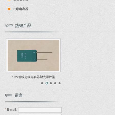
云母电容器
热销产品
5.5V引线超级电容器塑壳灌胶型
留言
*
E-mail: