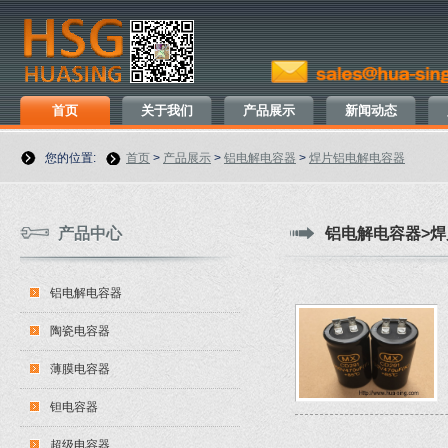
首页
关于我们
产品展示
新闻动态
您的位置:
首页
>
产品展示
>
铝电解电容器
>
焊片铝电解电容器
产品中心
铝电解电容器>
铝电解电容器
陶瓷电容器
薄膜电容器
钽电容器
超级电容器