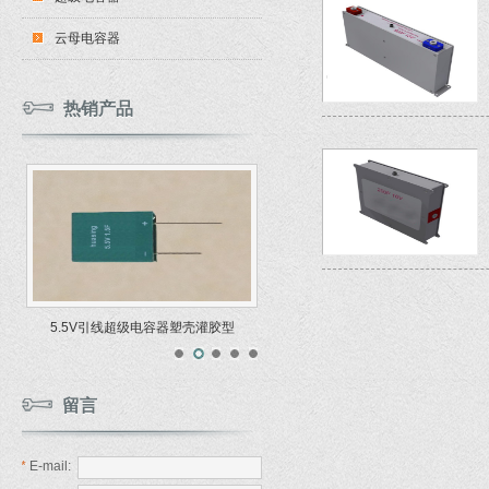
云母电容器
热销产品
5.5V引线超级电容器塑壳灌胶型
留言
*
E-mail: