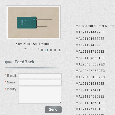
Manufacturer Part Numb
MAL211914472E3
MAL211916222E3
5.5V Plastic Shell Module
MAL211944222E3
Ultracapacitors
MAL211817152E3
MAL211948221E3
FeedBack
MAL204346689E3
MAL204348689E3
*
E-mail:
MAL204381339E3
*
Name:
MAL211915332E3
*
Inquiry:
MAL211947471E3
MAL211945152E3
MAL211818681E3
MAL211949151E3