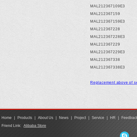
MAL212367109E3
MAL212367159
MAL212367159E3
MAL212367228
MAL212367228E3
MAL212367229
MAL212367229E3
MAL212367338
MAL212367338E3
Replacement above of s
Home
|
Products
|
About Us
|
News
|
Project
|
Service
|
HR
|
Feedbac
Friend Link:
Alibaba Store