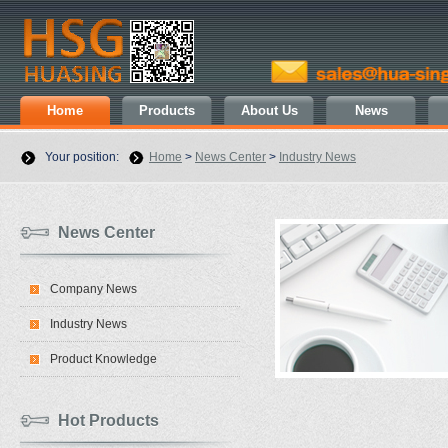
Home
Products
About Us
News
Your position:
Home
>
News Center
>
Industry News
News Center
Company News
Industry News
Product Knowledge
Hot Products