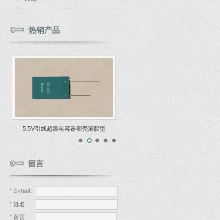
热销产品
5.5V引线超级电容器塑壳灌胶型
留言
*
E-mail:
*
姓名:
*
留言: